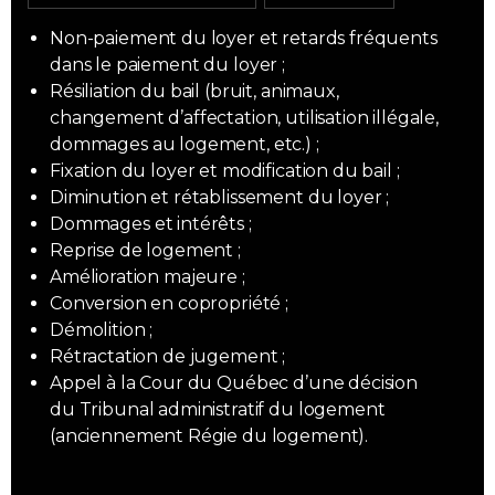
Déclaration de copropriété ;
Rédaction de testament ;
Non-paiement du loyer et retards fréquents
Recouvrement de frais de condominium ou
Mandat d'inaptitude ;
dans le paiement du loyer ;
de cotisations diverses ;
Résiliation du bail (bruit, animaux,
Injonction visant à faire respecter la
changement d’affectation, utilisation illégale,
déclaration de copropriété ;
dommages au logement, etc.) ;
Hypothèque légale ;
Fixation du loyer et modification du bail ;
Action hypothécaire.
Diminution et rétablissement du loyer ;
Dommages et intérêts ;
Reprise de logement ;
Amélioration majeure ;
Conversion en copropriété ;
Démolition ;
Rétractation de jugement ;
Appel à la Cour du Québec d’une décision
du Tribunal administratif du logement
(anciennement Régie du logement).