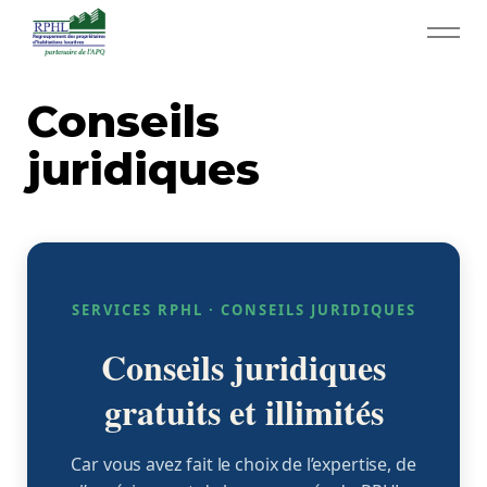
Aller au contenu principal
RPHL - Accueil
Conseils
juridiques
Services RPHL
Enquêtes prélocation
Conseils juridiques
SERVICES RPHL · CONSEILS JURIDIQUES
Documents
Conseils juridiques
Évènements
gratuits et illimités
Rabais
Car vous avez fait le choix de l’expertise, de