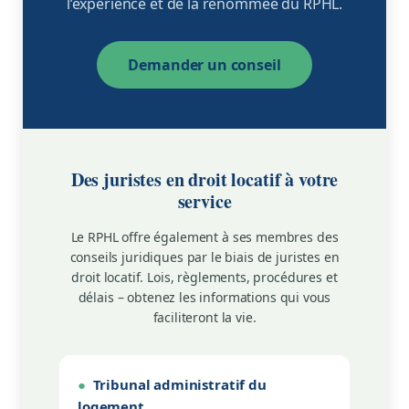
l’expérience et de la renommée du RPHL.
Actualités
Demander un conseil
Avisarex
Seecliq
Cannabis
Des juristes en droit locatif à votre
service
Facebook
Le RPHL offre également à ses membres des
conseils juridiques par le biais de juristes en
Actualités
droit locatif. Lois, règlements, procédures et
délais – obtenez les informations qui vous
faciliteront la vie.
Rabais et économies
App APQ
●
Tribunal administratif du
logement