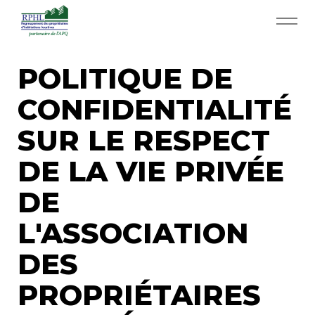
Aller au contenu principal
RPHL - Accueil
POLITIQUE DE
CONFIDENTIALITÉ
Services RPHL
SUR LE RESPECT
Actualités
DE LA VIE PRIVÉE
Rabais et économies
DE
App APQ
L'ASSOCIATION
DES
Médias
PROPRIÉTAIRES
Contact