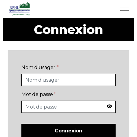
Aller au contenu principal
Connexion
RPHL - Accueil
Services RPHL
Actualités
Nom d'usager
*
Rabais et économies
App APQ
Mot de passe
*
Médias
Connexion
Contact